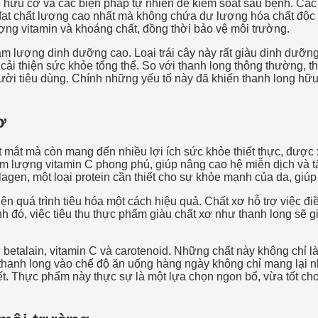
 hữu cơ và các biện pháp tự nhiên để kiểm soát sâu bệnh. Các
 chất lượng cao nhất mà không chứa dư lượng hóa chất độc hạ
ợng vitamin và khoáng chất, đồng thời bảo vệ môi trường.
m lượng dinh dưỡng cao. Loại trái cây này rất giàu dinh dưỡng
cải thiện sức khỏe tổng thể. So với thanh long thông thường, t
ời tiêu dùng. Chính những yếu tố này đã khiến thanh long hữu
ơ
t mắt mà còn mang đến nhiều lợi ích sức khỏe thiết thực, đượ
hàm lượng vitamin C phong phú, giúp nâng cao hệ miễn dịch và 
llagen, một loại protein cần thiết cho sự khỏe mạnh của da, giú
ện quá trình tiêu hóa một cách hiệu quả. Chất xơ hỗ trợ việc điề
ạnh đó, việc tiêu thụ thực phẩm giàu chất xơ như thanh long sẽ
talain, vitamin C và carotenoid. Những chất này không chỉ là
g thanh long vào chế độ ăn uống hàng ngày không chỉ mang lại
ết. Thực phẩm này thực sự là một lựa chọn ngon bổ, vừa tốt ch