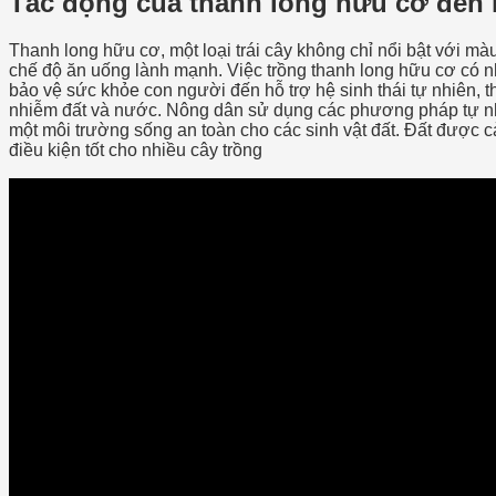
Tác động của thanh long hữu cơ đến
Thanh long hữu cơ, một loại trái cây không chỉ nổi bật với m
chế độ ăn uống lành mạnh. Việc trồng thanh long hữu cơ có 
bảo vệ sức khỏe con người đến hỗ trợ hệ sinh thái tự nhiên, 
nhiễm đất và nước. Nông dân sử dụng các phương pháp tự nhi
một môi trường sống an toàn cho các sinh vật đất. Đất được cải
điều kiện tốt cho nhiều cây trồng