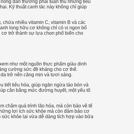
 nông dân thường phải tuân thủ những tiêu
i. Kỹ thuật canh tác này không chỉ giúp
, chứa nhiều vitamin C, vitamin B và các
hanh long hữu cơ không chỉ có vị ngon bổ
 cơ trở thành sự lựa chọn phổ biến cho
c xem như một nguồn thực phẩm giàu dinh
tăng cường sức đề kháng cho cơ thể.
p da trở nên căng mịn và tươi sáng.
u tiết tiêu hóa, giúp ngăn ngừa táo bón và
 giúp cân bằng mức đường huyết, một yếu tố
m chậm quá trình lão hóa, mà còn bảo vệ tế
 những lợi ích sức khỏe mà còn đảm bảo cơ
o sức khỏe lại vừa dễ dàng tích hợp vào bữa