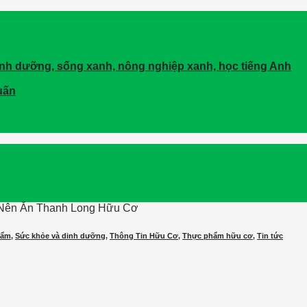
dinh dưỡng, sống xanh, nông nghiệp xanh, học tiếng Anh
uấn
 Nên Ăn Thanh Long Hữu Cơ
hẩm
,
Sức khỏe và dinh dưỡng
,
Thông Tin Hữu Cơ
,
Thực phẩm hữu cơ
,
Tin tức