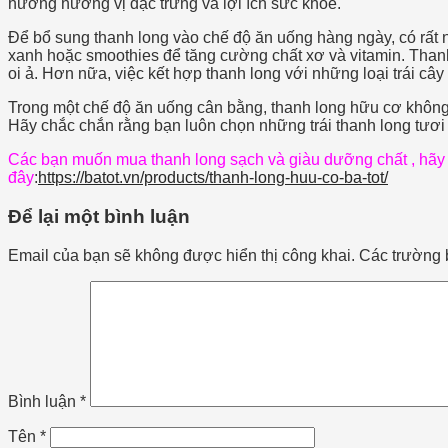
hưởng hương vị đặc trưng và lợi ích sức khỏe.
Để bổ sung thanh long vào chế độ ăn uống hàng ngày, có rất 
xanh hoặc smoothies để tăng cường chất xơ và vitamin. Than
oi ả. Hơn nữa, việc kết hợp thanh long với những loại trái 
Trong một chế độ ăn uống cân bằng, thanh long hữu cơ không 
Hãy chắc chắn rằng bạn luôn chọn những trái thanh long tươi n
Các bạn muốn mua thanh long sạch và giàu dưỡng chất , hãy l
đây
:
https://batot.vn/products/thanh-long-huu-co-ba-tot/
Để lại một bình luận
Email của bạn sẽ không được hiển thị công khai.
Các trường 
Bình luận
*
Tên
*