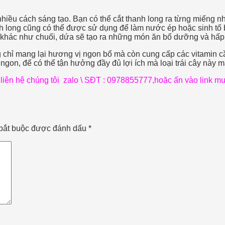
nhiều cách sáng tạo. Bạn có thể cắt thanh long ra từng miếng 
h long cũng có thể được sử dụng để làm nước ép hoặc sinh tố 
cây khác như chuối, dứa sẽ tạo ra những món ăn bổ dưỡng và hấ
chỉ mang lại hương vị ngon bổ mà còn cung cấp các vitamin cần
gon, để có thể tận hưởng đầy đủ lợi ích mà loại trái cây này m
iên hệ chúng tôi zalo \ SĐT : 0978855777,hoăc ấn vào link mu
bắt buộc được đánh dấu
*