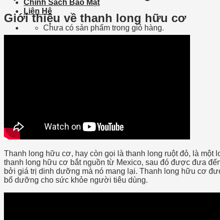
Chính Sách Bảo Mật
Liên Hệ
Giới thiệu về thanh long hữu cơ
Chưa có sản phẩm trong giỏ hàng.
Giỏ hàng
Chưa có sản phẩm trong giỏ hàng.
Ba Tốt
Thanh long hữu cơ, hay còn gọi là thanh long ruột đỏ, là một 
thanh long hữu cơ bắt nguồn từ Mexico, sau đó được đưa đến
bởi giá trị dinh dưỡng mà nó mang lại. Thanh long hữu cơ đượ
bổ dưỡng cho sức khỏe người tiêu dùng.