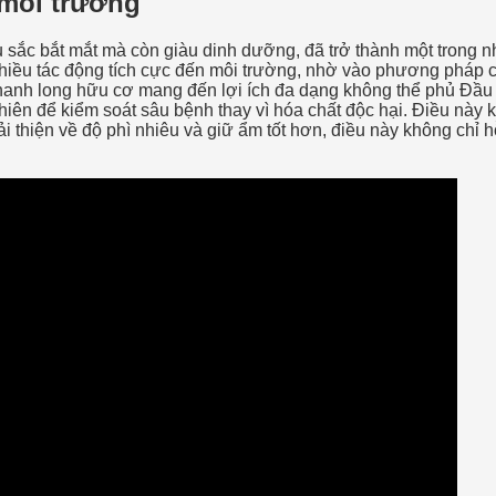
 môi trường
àu sắc bắt mắt mà còn giàu dinh dưỡng, đã trở thành một trong
nhiều tác động tích cực đến môi trường, nhờ vào phương pháp 
thanh long hữu cơ mang đến lợi ích đa dạng không thể phủ Đầu t
ên để kiểm soát sâu bệnh thay vì hóa chất độc hại. Điều này 
 thiện về độ phì nhiêu và giữ ẩm tốt hơn, điều này không chỉ hỗ