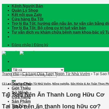
Bỏ
Kênh Người Bán
qua
Quản Lý Shop
nội
Kết nối qua Zalo
dung
Cửa hàng Ba Tốt
Trợ lý Ba Tốt: hướng dẫn nấu ăn, tư vấn cân bằng 
Trợ lý Ba Tốt: Bộ công cụ trí tuệ văn bản
Tư vấn dịch vụ khám chữa bệnh nam khoa-bác sỹ T
Đăng nhập | Đăng ký
Trang chủ
›
Cá Loại Qủa Tươi Ngon Từ Nhà Vườn
›
Tại Sao
Tìm
kiếm:
Trang Chủ
Cá Loại Qủa Tươi Ngon Từ Nhà Vườn
,
Nông nghiệp
,
Sức Khỏe & An Toàn Thực P
Giới Thiệu
Sứ Mệnh
Tại Sao Nên Ăn Thanh Long Hữu Cơ
Cửa Hàng
Sản Phẩm
Tại sao nên ăn thanh long hữu cơ?
Tin Tức