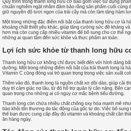
Quy trình trồng thanh long hữu cơ bao gồm việc sử dụng phân
chuẩn nghiêm ngặt nhằm đảm bảo rằng sản phẩm cuối cùng đạt
giữ nguyên độ tươi ngon của trái cây mà còn làm tăng hàm lư
Một trong những đặc điểm nổi bật của thanh long hữu cơ là hà
khoáng chất thiết yếu khác, giúp tăng cường sức đề kháng và 
hơn mà còn cung cấp nhiều vitamin để bổ sung cho cơ thể ngư
những ai quan tâm đến sức khỏe và thực phẩm an toàn.
Lợi ích sức khỏe từ thanh long hữu c
Thanh long hữu cơ không chỉ được biết đến với hình dáng bắ
dưỡng. Một trong những điểm nổi bật của trái thanh long là 
Vitamin C cũng đóng vai trò quan trọng trong việc sản xuất co
Thêm vào đó, thanh long là nguồn chất xơ dồi dào, giúp cải thi
duy trì cảm giác no lâu, từ đó hỗ trợ quản lý cân nặng. Bên c
quan trọng cho những ai có nguy cơ mắc bệnh tiểu đường.
Thanh long còn chứa nhiều chất chống oxy hóa mạnh mẽ như be
bào khỏi tổn thương do tác động của gốc tự do. Việc bổ sun
thể bạn được cung cấp đầy đủ vitamin và khoáng chất cần thi
ăn hàng ngày.