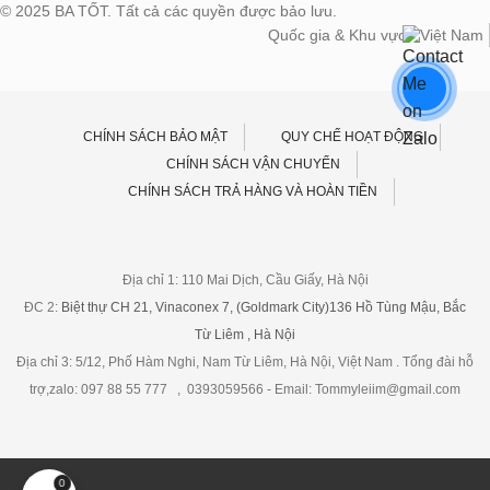
© 2025 BA TỐT. Tất cả các quyền được bảo lưu.
Quốc gia & Khu vực:
Việt Nam
CHÍNH SÁCH BẢO MẬT
QUY CHẾ HOẠT ĐỘNG
CHÍNH SÁCH VẬN CHUYỂN
CHÍNH SÁCH TRẢ HÀNG VÀ HOÀN TIỀN
Địa chỉ 1: 110 Mai Dịch, Cầu Giấy, Hà Nội
ĐC 2:
Biệt thự CH 21, Vinaconex 7, (Goldmark City)136 Hồ Tùng Mậu, Bắc
Từ Liêm , Hà Nội
Địa chỉ 3: 5/12, Phố Hàm Nghi, Nam Từ Liêm, Hà Nội, Việt Nam . Tổng đài hỗ
trợ,zalo: 097 88 55 777 , 0393059566 - Email: Tommyleiim@gmail.com
0
Sản phảm xanh BA TỐT: Tốt cho sức khỏe con người, Tốt