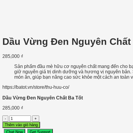
Dầu Vừng Đen Nguyên Chất 
285,000
₫
Sản phẩm đầu mè hữu cơ nguyên chất mang đến cho bạn 
giữ nguyên giá trị dinh dưỡng và hương vị nguyên bản. 
món ăn, giúp bạn nâng cao sức khỏe một cách an toàn 
https://batot.vn/store/thu-huu-co/
Dầu Vừng Đen Nguyên Chất Ba Tốt
285,000
₫
Dầu
Vừng
Thêm vào giỏ hàng
Đen
Chat Now
Get Support