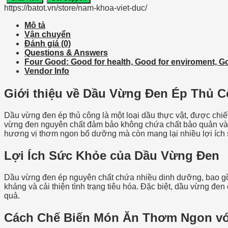
Nguyên
https://batot.vn/store/nam-khoa-viet-duc/
Chất
Ba
Mô tả
Tốt
Vận chuyển
số
Đánh giá (0)
lượng
Questions & Answers
Four Good: Good for health, Good for enviroment, Goo
Vendor Info
Giới thiệu về Dầu Vừng Đen Ép Thủ 
Dầu vừng đen ép thủ công là một loại dầu thực vật, được chi
vừng đen nguyên chất đảm bảo không chứa chất bảo quản và đ
hương vị thơm ngon bổ dưỡng mà còn mang lại nhiều lợi ích 
Lợi Ích Sức Khỏe của Dầu Vừng Đen
Dầu vừng đen ép nguyên chất chứa nhiều dinh dưỡng, bao gồm
kháng và cải thiện tình trạng tiêu hóa. Đặc biệt, dầu vừng đ
quả.
Cách Chế Biến Món Ăn Thơm Ngon v