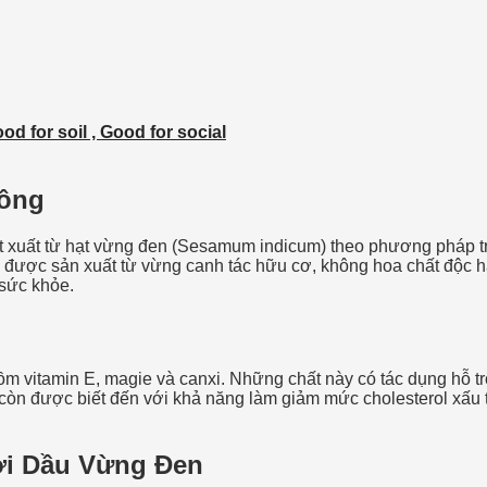
d for soil , Good for social
Công
ết xuất từ hạt vừng đen (Sesamum indicum) theo phương pháp t
ược sản xuất từ vừng canh tác hữu cơ, không hoa chất độc hạ
sức khỏe.
 vitamin E, magie và canxi. Những chất này có tác dụng hỗ t
en còn được biết đến với khả năng làm giảm mức cholesterol xấu
ới Dầu Vừng Đen