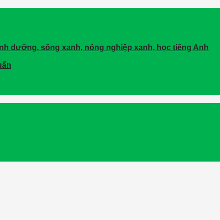
dinh dưỡng, sống xanh, nông nghiệp xanh, học tiếng Anh
uấn