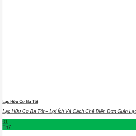
Lạc Hữu Cơ Ba Tốt
Lạc Hữu Cơ Ba Tốt – Lợi Ích Và Cách Chế Biến Đơn Giản Lạc 
01
Th7