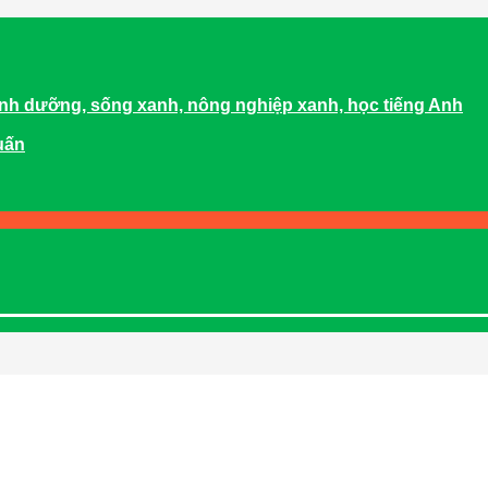
dinh dưỡng, sống xanh, nông nghiệp xanh, học tiếng Anh
uấn