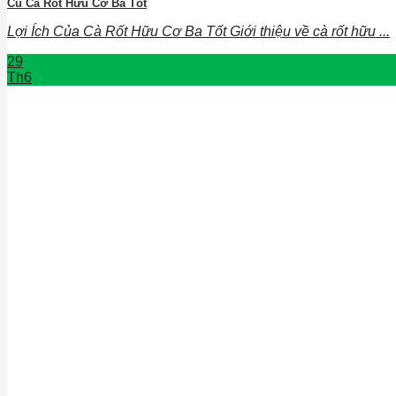
Củ Cà Rốt Hữu Cơ Ba Tốt
Lợi Ích Của Cà Rốt Hữu Cơ Ba Tốt Giới thiệu về cà rốt hữu ...
29
Th6