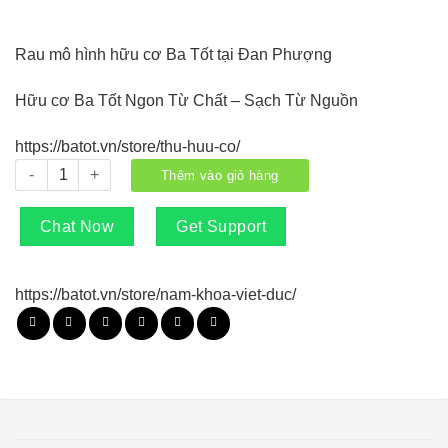
Rau mô hình hữu cơ Ba Tốt tại Đan Phượng
Hữu cơ Ba Tốt Ngon Từ Chất – Sạch Từ Nguồn
https://batot.vn/store/thu-huu-co/
Rau Dền Ba Tốt số lượng
Thêm vào giỏ hàng
Chat Now
Get Support
https://batot.vn/store/nam-khoa-viet-duc/