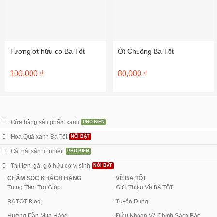
Tương ớt hữu cơ Ba Tốt
Ớt Chuông Ba Tốt
100,000
₫
80,000
₫
Cửa hàng sản phẩm xanh
Hoa Quả xanh Ba Tốt
Cá, hải sản tự nhiên
Thịt lợn, gà, giò hữu cơ vi sinh
CHĂM SÓC KHÁCH HÀNG
VỀ BA TỐT
Trung Tâm Trợ Giúp
Giới Thiệu Về BA TỐT
BA TỐT Blog
Tuyển Dụng
Hướng Dẫn Mua Hàng
Điều Khoản Và Chính Sách Bảo