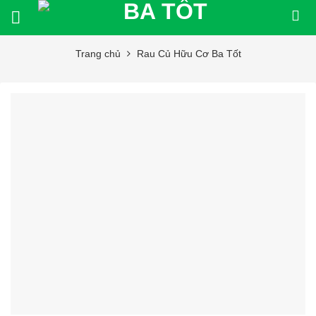
Bỏ
qua
nội
Trang chủ
Rau Củ Hữu Cơ Ba Tốt
dung