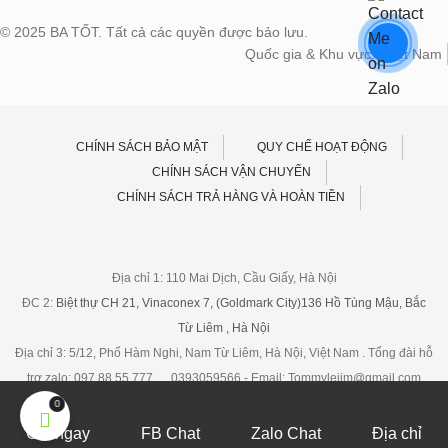
© 2025 BA TỐT. Tất cả các quyền được bảo lưu.
Quốc gia & Khu vực:
Việt Nam
CHÍNH SÁCH BẢO MẬT
QUY CHẾ HOẠT ĐỘNG
CHÍNH SÁCH VẬN CHUYỂN
CHÍNH SÁCH TRẢ HÀNG VÀ HOÀN TIỀN
Địa chỉ 1: 110 Mai Dịch, Cầu Giấy, Hà Nội
ĐC 2:
Biệt thự CH 21, Vinaconex 7, (Goldmark City)136 Hồ Tùng Mậu, Bắc
Từ Liêm , Hà Nội
Địa chỉ 3: 5/12, Phố Hàm Nghi, Nam Từ Liêm, Hà Nội, Việt Nam . Tổng đài hỗ
trợ,zalo: 097 88 55 777 , 0393059566 - Email: Tommyleiim@gmail.com
0
Gọi ngay
FB Chat
Zalo Chat
Địa chỉ
Gọi điện
Nhắn tin
Chat zalo
Chat Facebook