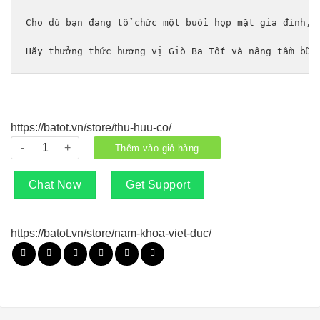
Cho dù bạn đang tổ chức một buổi họp mặt gia đình, 
Hãy thưởng thức hương vị Giò Ba Tốt và nâng tầm bữa
https://batot.vn/store/thu-huu-co/
Giò Ba Tốt số lượng
Thêm vào giỏ hàng
Chat Now
Get Support
https://batot.vn/store/nam-khoa-viet-duc/