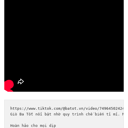
https://www.tiktok.com/@batot.vn/video/749645024249
Giò Ba Tốt nổi bật nhờ quy trình chế biến tỉ mỉ. Nh
Hoàn hảo cho mọi dịp
