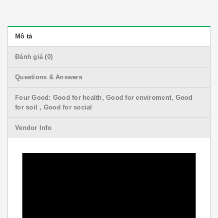
Mô tả
Đánh giá (0)
Questions & Answers
Four Good: Good for health, Good for enviroment, Good
for soil , Good for social
Vendor Info