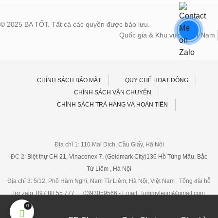
© 2025 BA TỐT. Tất cả các quyền được bảo lưu.
Quốc gia & Khu vực:
Việt Nam
CHÍNH SÁCH BẢO MẬT
QUY CHẾ HOẠT ĐỘNG
CHÍNH SÁCH VẬN CHUYỂN
CHÍNH SÁCH TRẢ HÀNG VÀ HOÀN TIỀN
Địa chỉ 1: 110 Mai Dịch, Cầu Giấy, Hà Nội
ĐC 2:
Biệt thự CH 21, Vinaconex 7, (Goldmark City)136 Hồ Tùng Mậu, Bắc
Từ Liêm , Hà Nội
Địa chỉ 3: 5/12, Phố Hàm Nghi, Nam Từ Liêm, Hà Nội, Việt Nam . Tổng đài hỗ
trợ,zalo: 097 88 55 777 , 0393059566 - Email: Tommyleiim@gmail.com
0