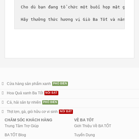
Cho dù bạn đang tổ chức một buổi họp mặt gia đì
Hãy thưởng thức hương vị Giò Ba Tốt và nâng tầm
Cửa hàng sản phẩm xanh
Hoa Quả xanh Ba Tốt
Cá, hải sản tự nhiên
Thịt lợn, gà, giò hữu cơ vi sinh
CHĂM SÓC KHÁCH HÀNG
VỀ BA TỐT
Trung Tâm Trợ Giúp
Giới Thiệu Về BA TỐT
BA TỐT Blog
Tuyển Dụng